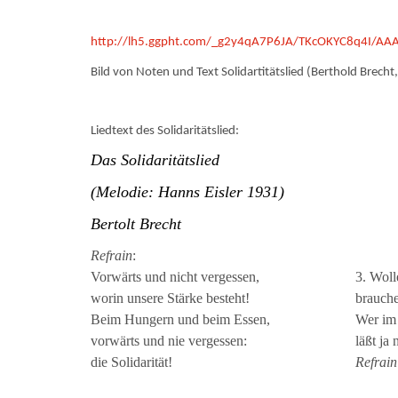
http://lh5.ggpht.com/_g2y4qA7P6JA/TKcOKYC8q4I/AA
Bild von Noten und Text Solidartitätslied (Berthold Brecht
Liedtext des Solidaritätslied:
Das Solidaritätslied
(Melodie: Hanns Eisler 1931)
Bertolt Brecht
Refrain
:
Vorwärts und nicht vergessen,
3. Woll
worin unsere Stärke besteht!
brauche
Beim Hungern und beim Essen,
Wer im 
vorwärts und nie vergessen:
läßt ja 
die Solidarität!
Refrain