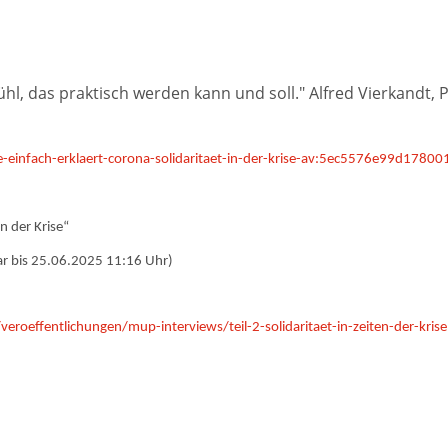
hl, das praktisch werden kann und soll." Alfred Vierkandt,
-einfach-erklaert-corona-solidaritaet-in-der-krise-av:5ec5576e99d1780
n der Krise“
ar bis 25.06.2025 11:16 Uhr)
oeffentlichungen/mup-interviews/teil-2-solidaritaet-in-zeiten-der-krise