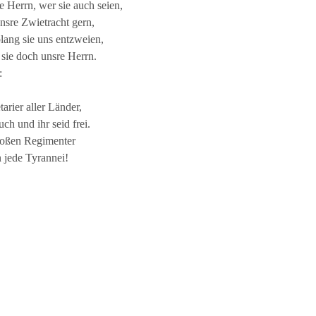
e Herrn, wer sie auch seien,
nsre Zwietracht gern,
lang sie uns entzweien,
 sie doch unsre Herrn.
:
tarier aller Länder,
uch und ihr seid frei.
roßen Regimenter
 jede Tyrannei!