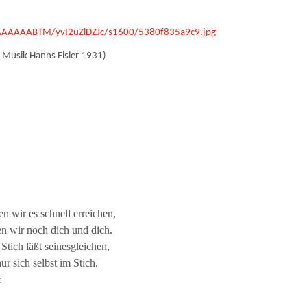
AAAAAABTM/yvI2uZlDZJc/s1600/5380f835a9c9.jpg
, Musik Hanns Eisler 1931)
en wir es schnell erreichen,
n wir noch dich und dich.
Stich läßt seinesgleichen,
nur sich selbst im Stich.
: